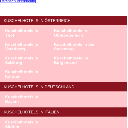
Datenschutzerklärung
.
KUSCHELHOTELS IN ÖSTERREICH
Kuschelhotels in
Kuschelhotels in
Tirol
Oberösterreich
Kuschelhotels in
Kuschelhotels in der
Vorarlberg
Steiermark
Kuschelhotels in
Kuschelhotels im
Salzburg
Burgenland
Kuschelhotels in
Kärnten
KUSCHELHOTELS IN DEUTSCHLAND
Kuschelhotels in
Bayern
KUSCHELHOTELS IN ITALIEN
Kuschelhotels in
Südtirol