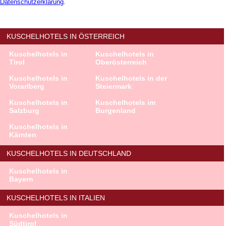
Datenschutzerklärung
.
KUSCHELHOTELS IN ÖSTERREICH
Kuschelhotels in
Kuschelhotels in
Tirol
Oberösterreich
Kuschelhotels in
Kuschelhotels in der
Vorarlberg
Steiermark
Kuschelhotels in
Kuschelhotels im
Salzburg
Burgenland
Kuschelhotels in
Kärnten
KUSCHELHOTELS IN DEUTSCHLAND
Kuschelhotels in
Bayern
KUSCHELHOTELS IN ITALIEN
Kuschelhotels in
Südtirol